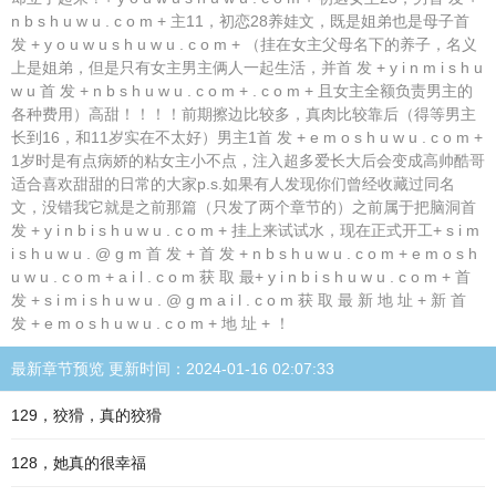
n b s h u w u . c o m + 主11，初恋28养娃文，既是姐弟也是母子首
发 + y o u w u s h u w u . c o m + （挂在女主父母名下的养子，名义
上是姐弟，但是只有女主男主俩人一起生活，并首 发 + y i n m i s h u
w u 首 发 + n b s h u w u . c o m + . c o m + 且女主全额负责男主的
各种费用）高甜！！！！前期擦边比较多，真肉比较靠后（得等男主
长到16，和11岁实在不太好）男主1首 发 + e m o s h u w u . c o m +
1岁时是有点病娇的粘女主小不点，注入超多爱长大后会变成高帅酷哥
适合喜欢甜甜的日常的大家p.s.如果有人发现你们曾经收藏过同名
文，没错我它就是之前那篇（只发了两个章节的）之前属于把脑洞首
发 + y i n b i s h u w u . c o m + 挂上来试试水，现在正式开工+ s i m
i s h u w u . @ g m 首 发 + 首 发 + n b s h u w u . c o m + e m o s h
u w u . c o m + a i l . c o m 获 取 最+ y i n b i s h u w u . c o m + 首
发 + s i m i s h u w u . @ g m a i l . c o m 获 取 最 新 地 址 + 新 首
发 + e m o s h u w u . c o m + 地 址 + ！
最新章节预览 更新时间：2024-01-16 02:07:33
129，狡猾，真的狡猾
128，她真的很幸福