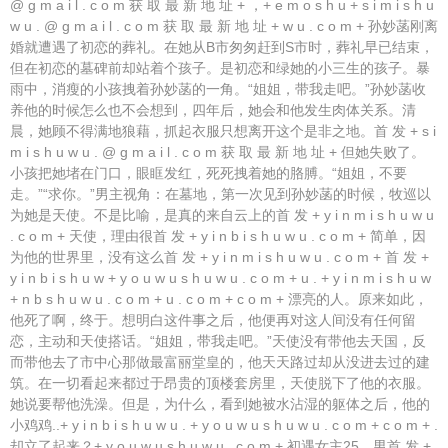
@ g m a i l . c o m 获 取 最 新 地 址 + ，+ e m o s h u + s i m i s h u
w u . @ g m a i l . c o m 获 取 最 新 地 址 + w u . c o m + 孙妙菡刚离
婚就遭遇了初恋的葬礼。在她从B市匆匆赶到S市时，葬礼早已结束，
但在初恋的墓碑前却站着个孩子。是初恋和绿她的小三生的孩子。暴
雨中，消瘦的小孩拽着孙妙菡的一角。“姐姐，带我走吧。”孙妙菡收
养他的时候怎么也不会想到，四年后，她会和他发生肉体关系。清
晨，她顾不得满地狼藉，抓起衣服只想离开这个是非之地。首 发 + s i
m i s h u w u . @ g m a i l . c o m 获 取 最 新 地 址 + 但她失败了。
小孩把她堵在门口，眼眶发红，死死拽着她的胳膊。“姐姐，不要
走。”“求你。”男主视角：在墓地，第一次见到孙妙菡的时候，牧巡以
为她是天使。不是比喻，是真的来自云上的首 发 + y i n m i s h u w u
. c o m + 天使，理由很首 发 + y i n b i s h u w u . c o m + 简单，因
为他的世界里，没有这么首 发 + y i n m i s h u w u . c o m + 首 发 +
y i n b i s h u w + y o u w u s h u w u . c o m + u . + y i n m i s h u w
+ n b s h u w u . c o m + u . c o m + c o m + 漂亮的人。原来如此，
他死了啊，终于。想明白这件事之后，他便再对这人间没有任何留
恋，主动和天使搭话。“姐姐，带我走吧。”天使没有带他去天国，反
而带他去了市中心那做最富丽堂皇的，他天天路过却从没进去过的建
筑。在一切看起来都过于昂贵的顶楼套房里，天使脱下了他的衣服。
她说要帮他洗澡。但是，为什么，看到她被水沾湿的躯体之后，他的
小鸡鸡..+ y i n b i s h u w u . + y o u w u s h u w u . c o m + c o m + .
却立了起来？+ y o u w u s h u w u . c o m + 初遇女主25，男首 发 +