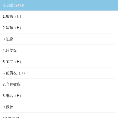
全部章节列表
1.狠操（H）
2.深顶（H）
3.初恋
4.菠萝饭
5.宝宝（H）
6.前男友（H）
7.弃狗效应
8.电话（H）
9.做梦