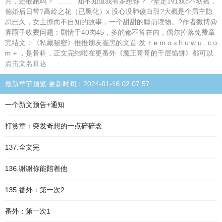
月，还敢跑吗？”“……”“知不知道我有多想你？”?坚定1v1双c不动摇，
偏婚后日常?高岭之花（已黑化）x 没心没肺傻白甜?大概是个男主隐
忍已久，女主撩而不自知的故事，一个甜甜的睡前读物。?作者微博@
霁雨子收费问题：剧情千40肉45，多的都不算在内，偶尔掉落免费章
完结文：《私藏秘密》推推朋友崔黑的文首 发 + e m o s h u w u . c o
m + ，是骨科，正文完结啦在更番外《魔王哥哥的千层馅饼》都可以
点击文名直达
最新章节预览 更新时间：2024-01-16 02:07:57
一个新文预告+通知
打赏章：突发奇想的一点碎碎念
137.全文完
136.谢谢你能陪着他
135.番外：第一次2
番外：第一次1