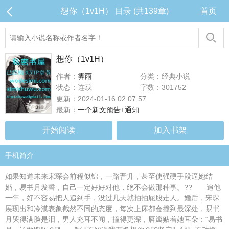
想你（1v1H） 目录 (共139章)
首页
想你（1v1H）
作者：
霁雨
分类：经典小说
状态：连载
字数：301752
更新：2024-01-16 02:07:57
最新：
一个新文预告+通知
开始阅读
加入书架
手机简介
如果知道未来宋琛会前程似锦，一路晋升，甚至使强硬手段逼她结
婚，易书月发誓，自己一定好好对他，绝不会做那种事。??——追他
一年，好不容易把人追到手，没过几天就拍拍屁股走人。婚后，宋琛
展现出和冷漠表象截然不同的态度，每次上床都会撞到最深处，易书
月哭得满脸是泪，男人充耳不闻，撞得更深，唇瓣贴着她耳朵：“易书