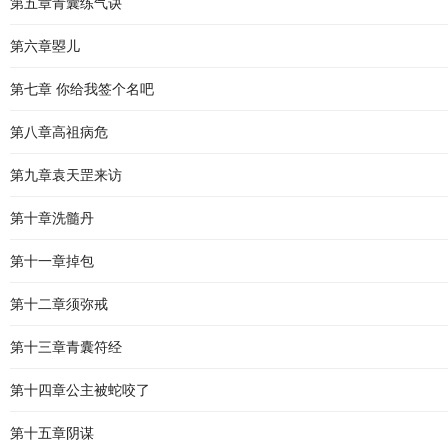
第五章青囊练气诀
第六章曌儿
第七章 你给我签个名吧
第八章高祖病危
第九章袁天罡来访
第十章洗髓丹
第十一章掉包
第十二章须弥戒
第十三章青囊符经
第十四章公主被蛇咬了
第十五章阴谋