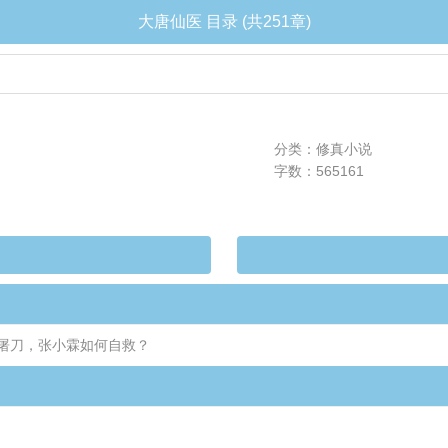
大唐仙医 目录 (共251章)
分类：修真小说
字数：565161
屠刀，张小霖如何自救？