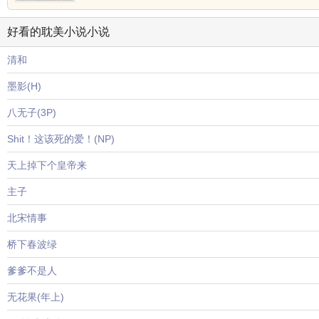
好看的耽美小说小说
清和
墨影(H)
八无子(3P)
Shit！这该死的爱！(NP)
天上掉下个皇帝来
主子
北宋情事
桥下春波绿
爹爹不是人
无花果(年上)