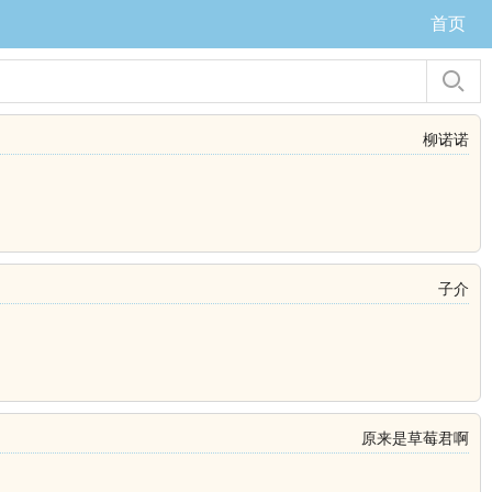
首页
柳诺诺
子介
原来是草莓君啊