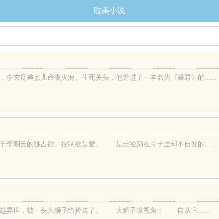
耽美小说
李玄度差点儿命丧火海。生死关头，他穿进了一本名为《暴君》的......
季朝云的独占欲、控制欲是爱。 是已经刻在骨子里却不自知的......
异世，被一头大狮子给捡走了。 大狮子攻视角： 自从它......