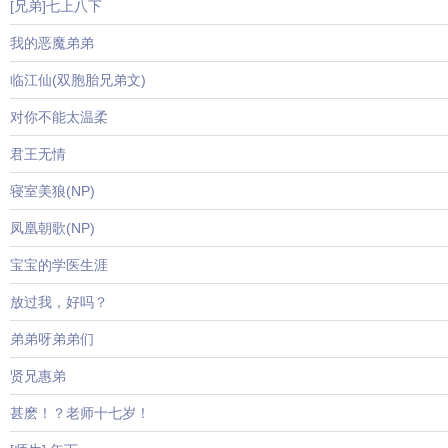
[兄弟]七上八下
我的恶魔弟弟
临江仙(双胞胎兄弟文)
对你不能太温柔
君王无情
寝室美狼(NP)
凤凰朝歌(NP)
宝宝的学医生涯
放过我，好吗？
弟弟呀弟弟们
贤兄惠弟
甚麽！？老师十七岁！