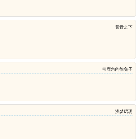
篱音之下
带鹿角的徐兔子
浅梦珺玥