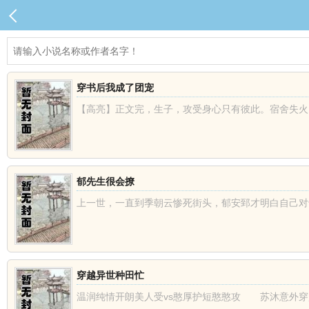
穿书后我成了团宠
【高亮】正文完，生子，攻受身心只有彼此。宿舍失火，
郁先生很会撩
上一世，一直到季朝云惨死街头，郁安郅才明白自己对于
穿越异世种田忙
温润纯情开朗美人受vs憨厚护短憨憨攻 苏沐意外穿越