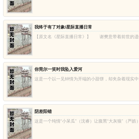
我终于有了对象/星际直播日常
【原文名《星际直播日常》】 谢樊意带着前世的遗物从
你莞尔一笑时我坠入爱河
这是一个以一见钟情为开端的小甜饼，却夹杂着现实中的不
阴差阳错
这是一个纯情“小呆瓜”（沈睿）让腹黑“大灰狼”（严皓）