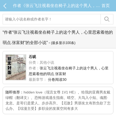
作者《张云飞注视着坐在椅子上的这个男人，心里思索着他的弱点.张富财》的全部小说
首页
“作者“张云飞注视着坐在椅子上的这个男人，心里思索着他的
弱点.张富财”的全部小说” -
(最多显示100条)
石砚
分类：其他小说
作者：
张云飞注视着坐在椅子上的这个男人，心里
思索着他的弱点.张富财
最新章节：
分卷阅读30
随即推荐：
hidden love（现言女尊 1V1 HE）
、
给我的亚裔男友戴
绿帽（翻译文）
、
恐怖游戏逃生指南
、
晴空
、
大鸟入小知
、
魂图·
龙息
、
是哥们是爱人
、
步步高升
、
【厄敌】男朋友太有胜负欲了怎
么办
、
【综漫主受】多职业的发展空间有多大